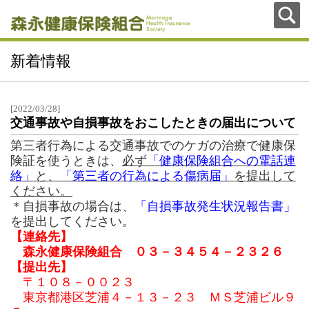
新着情報
[2022/03/28]
交通事故や自損事故をおこしたときの届出について
第三者行為による交通事故でのケガの治療で健康保
険証を使うときは、
必ず
「健康保険組合への電話連
絡」
と、
「第三者の行為による傷病届」
を提出して
ください。
＊自損事故の場合は、
「自損事故発生状況報告書」
を提出してください。
【連絡先】
森永健康保険組合 ０３－３４５４－２３２６
【提出先】
〒１０８－００２３
東京都港区芝浦４－１３－２３
ＭＳ芝浦ビル９