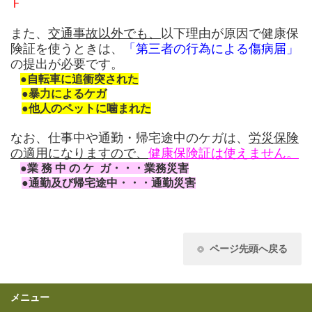
Ｆ
また、
交通事故以外でも、
以下理由が原因で健康保
険証を使うときは、
「第三者の行為による傷病届」
の提出が必要です。
●自転車に追衝突された
●暴力によるケガ
●他人のペットに噛まれた
なお、
仕事中や通勤・帰宅途中のケガは、
労災保険
の適用になりますので、
健康保険証
は使えません。
●業 務 中 の ケ ガ・・・業務災害
●通勤及び帰宅途中・・・通勤災害
ページ先頭へ戻る
メニュー